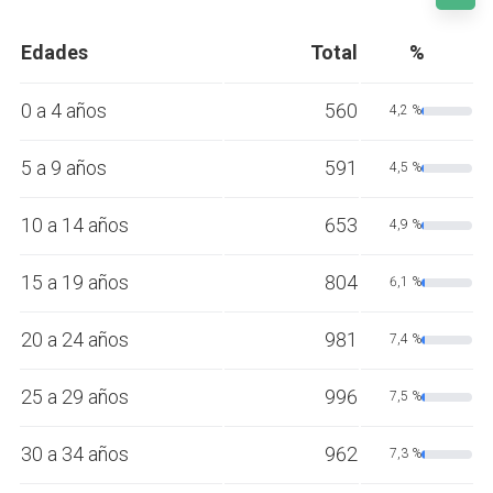
Edades
Total
%
0 a 4 años
560
4,2 %
5 a 9 años
591
4,5 %
10 a 14 años
653
4,9 %
15 a 19 años
804
6,1 %
20 a 24 años
981
7,4 %
25 a 29 años
996
7,5 %
30 a 34 años
962
7,3 %