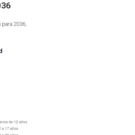
036
s para 2036,