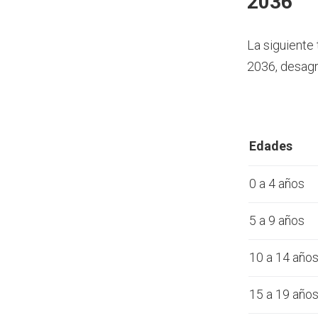
2036
La siguiente
2036, desagr
Edades
0 a 4 años
5 a 9 años
10 a 14 año
15 a 19 año