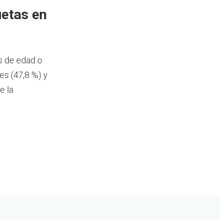
etas en
s de edad o
s (47,8 %) y
e la