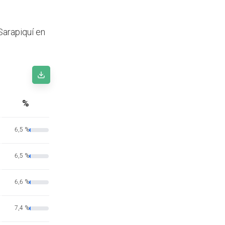
Sarapiquí en
%
6,5 %
6,5 %
6,6 %
7,4 %