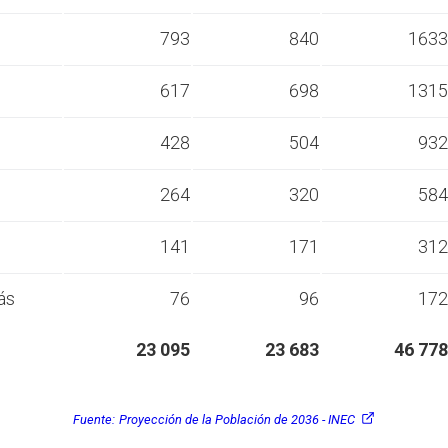
s
793
840
1633
s
617
698
1315
s
428
504
932
s
264
320
584
s
141
171
312
ás
76
96
172
23 095
23 683
46 778
Fuente:
Proyección de la Población de 2036 - INEC