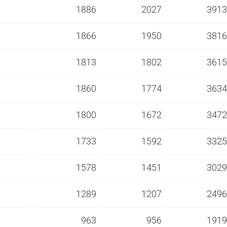
s
1886
2027
3913
s
1866
1950
3816
s
1813
1802
3615
s
1860
1774
3634
s
1800
1672
3472
s
1733
1592
3325
s
1578
1451
3029
s
1289
1207
2496
s
963
956
1919