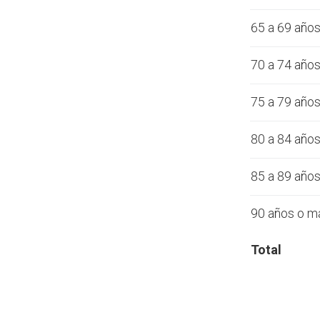
65 a 69 año
70 a 74 año
75 a 79 año
80 a 84 año
85 a 89 año
90 años o m
Total