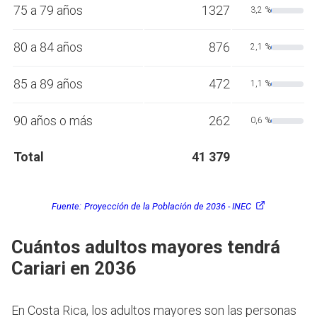
75 a 79 años
1327
3,2 %
80 a 84 años
876
2,1 %
85 a 89 años
472
1,1 %
90 años o más
262
0,6 %
Total
41 379
Fuente:
Proyección de la Población de 2036 - INEC
Cuántos adultos mayores tendrá
Cariari en 2036
En Costa Rica, los adultos mayores son las personas