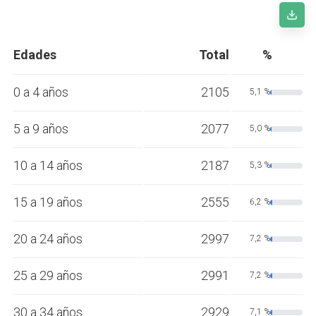
Edades
Total
%
0 a 4 años
2105
5,1 %
5 a 9 años
2077
5,0 %
10 a 14 años
2187
5,3 %
15 a 19 años
2555
6,2 %
20 a 24 años
2997
7,2 %
25 a 29 años
2991
7,2 %
30 a 34 años
2929
7,1 %