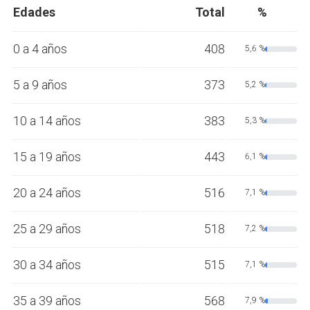
Edades
Total
%
0 a 4 años
408
5,6 %
5 a 9 años
373
5,2 %
10 a 14 años
383
5,3 %
15 a 19 años
443
6,1 %
20 a 24 años
516
7,1 %
25 a 29 años
518
7,2 %
30 a 34 años
515
7,1 %
35 a 39 años
568
7,9 %