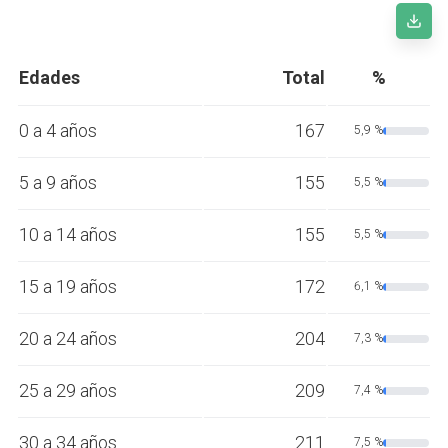
Edades
Total
%
0 a 4 años
167
5,9 %
5 a 9 años
155
5,5 %
10 a 14 años
155
5,5 %
15 a 19 años
172
6,1 %
20 a 24 años
204
7,3 %
25 a 29 años
209
7,4 %
30 a 34 años
211
7,5 %