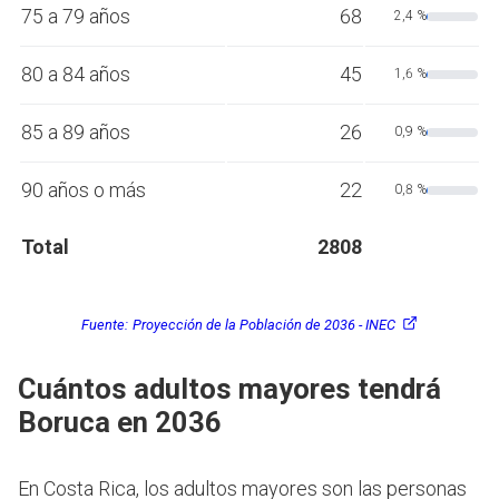
75 a 79 años
68
2,4 %
80 a 84 años
45
1,6 %
85 a 89 años
26
0,9 %
90 años o más
22
0,8 %
Total
2808
Fuente:
Proyección de la Población de 2036 - INEC
Cuántos adultos mayores tendrá
Boruca en 2036
En Costa Rica, los adultos mayores son las personas