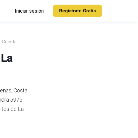
Iniciar sesión
Regístrate Gratis
a Cuesta
 La
renas, Costa
ndrá 5975
ntes de La