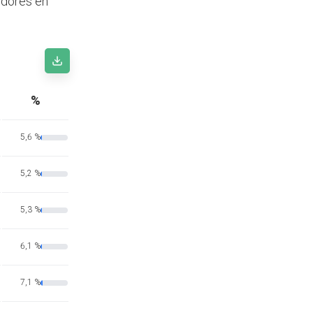
edores en
%
5,6 %
5,2 %
5,3 %
6,1 %
7,1 %