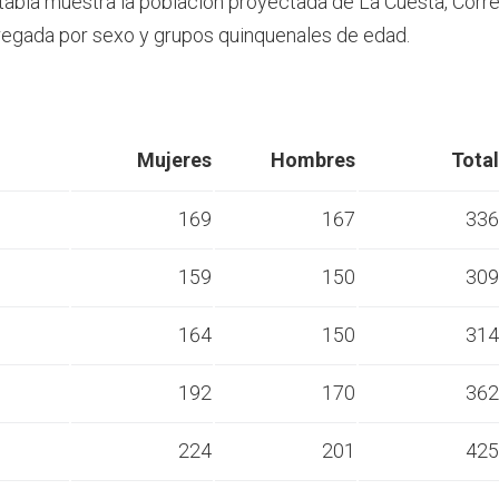
 tabla muestra la población proyectada de La Cuesta, Corr
egada por sexo y grupos quinquenales de edad.
Mujeres
Hombres
Total
169
167
336
159
150
309
s
164
150
314
s
192
170
362
s
224
201
425