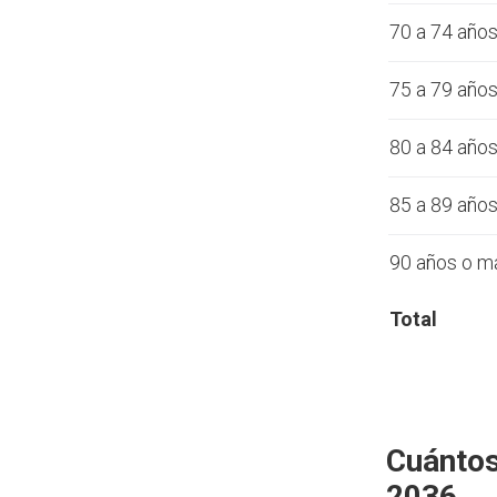
70 a 74 año
75 a 79 año
80 a 84 año
85 a 89 año
90 años o m
Total
Cuántos
2036