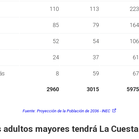
s
110
113
223
s
85
79
164
s
52
54
106
s
24
37
61
ás
8
59
67
2960
3015
5975
Fuente:
Proyección de la Población de 2036 - INEC
 adultos mayores tendrá La Cuesta