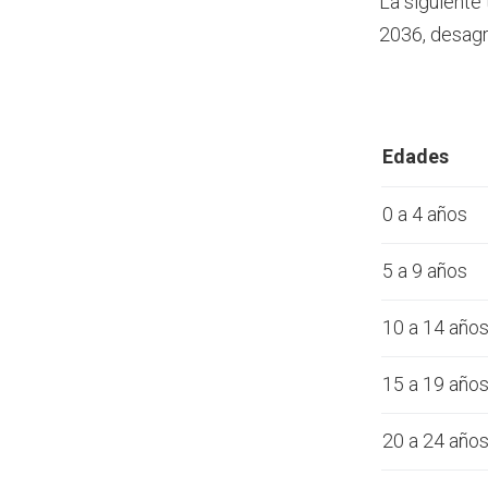
La siguiente
2036, desagr
Edades
0 a 4 años
5 a 9 años
10 a 14 año
15 a 19 año
20 a 24 año