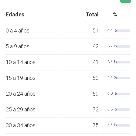
Edades
Total
%
0 a 4 años
51
4,4 %
5 a 9 años
42
3,7 %
10 a 14 años
41
3,6 %
15 a 19 años
53
4,6 %
20 a 24 años
69
6,0 %
25 a 29 años
72
6,3 %
30 a 34 años
75
6,5 %