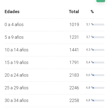
Edades
Total
%
0 a 4 años
1019
3,1 %
5 a 9 años
1231
3,7 %
10 a 14 años
1441
4,3 %
15 a 19 años
1791
5,4 %
20 a 24 años
2183
6,6 %
25 a 29 años
2246
6,8 %
30 a 34 años
2258
6,8 %