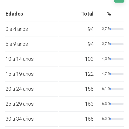
Edades
Total
%
0 a 4 años
94
3,7 %
5 a 9 años
94
3,7 %
10 a 14 años
103
4,0 %
15 a 19 años
122
4,7 %
20 a 24 años
156
6,1 %
25 a 29 años
163
6,3 %
30 a 34 años
166
6,5 %