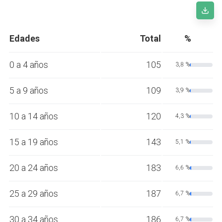
Edades
Total
%
0 a 4 años
105
3,8 %
5 a 9 años
109
3,9 %
10 a 14 años
120
4,3 %
15 a 19 años
143
5,1 %
20 a 24 años
183
6,6 %
25 a 29 años
187
6,7 %
30 a 34 años
186
6,7 %