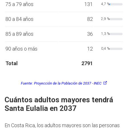
75 a 79 años
131
4,7 %
80 a 84 años
82
2,9 %
85 a 89 años
36
1,3 %
90 años o más
12
0,4 %
Total
2791
Fuente:
Proyección de la Población de 2037 - INEC
Cuántos adultos mayores tendrá
Santa Eulalia en 2037
En Costa Rica, los adultos mayores son las personas