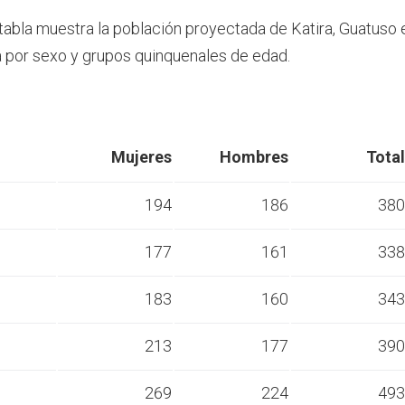
 tabla muestra la población proyectada de Katira, Guatuso 
por sexo y grupos quinquenales de edad.
Mujeres
Hombres
Total
194
186
380
177
161
338
s
183
160
343
s
213
177
390
s
269
224
493