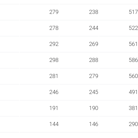
s
279
238
517
s
278
244
522
s
292
269
561
s
298
288
586
s
281
279
560
s
246
245
491
s
191
190
381
s
144
146
290