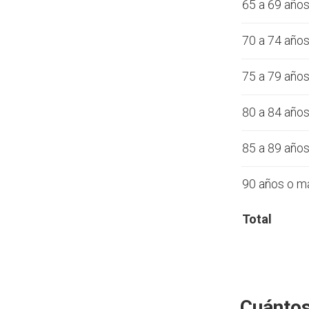
65 a 69 año
70 a 74 año
75 a 79 año
80 a 84 año
85 a 89 año
90 años o m
Total
Cuántos