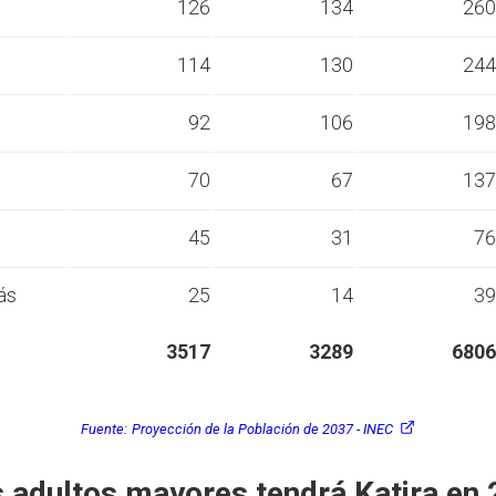
s
126
134
260
s
114
130
244
s
92
106
198
s
70
67
137
s
45
31
76
ás
25
14
39
3517
3289
6806
Fuente:
Proyección de la Población de 2037 - INEC
 adultos mayores tendrá Katira en