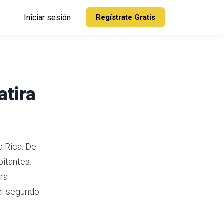
Iniciar sesión
Regístrate Gratis
atira
a Rica.
De
bitantes:
ra
el segundo