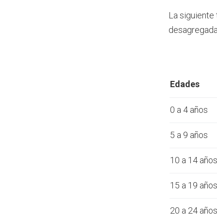
La siguiente
desagregada 
Edades
0 a 4 años
5 a 9 años
10 a 14 año
15 a 19 año
20 a 24 año