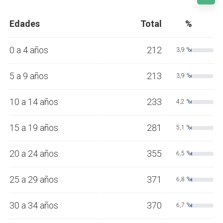
Edades
Total
%
0 a 4 años
212
3,9 %
5 a 9 años
213
3,9 %
10 a 14 años
233
4,2 %
15 a 19 años
281
5,1 %
20 a 24 años
355
6,5 %
25 a 29 años
371
6,8 %
30 a 34 años
370
6,7 %