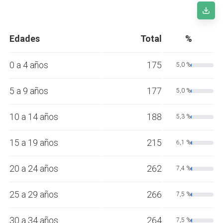
Edades
Total
%
0 a 4 años
175
5,0 %
5 a 9 años
177
5,0 %
10 a 14 años
188
5,3 %
15 a 19 años
215
6,1 %
20 a 24 años
262
7,4 %
25 a 29 años
266
7,5 %
30 a 34 años
264
7,5 %