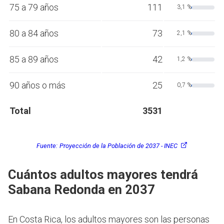
75 a 79 años
111
3,1 %
80 a 84 años
73
2,1 %
85 a 89 años
42
1,2 %
90 años o más
25
0,7 %
Total
3531
Fuente:
Proyección de la Población de 2037 - INEC
Cuántos adultos mayores tendrá
Sabana Redonda en 2037
En Costa Rica, los adultos mayores son las personas