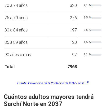
70 a 74 años
330
4,1 %
75 a 79 años
276
3,5 %
80 a 84 años
197
2,5 %
85 a 89 años
120
1,5 %
90 años o más
97
1,2 %
Total
7968
Fuente:
Proyección de la Población de 2037 - INEC
Cuántos adultos mayores tendrá
Sarchí Norte en 2037