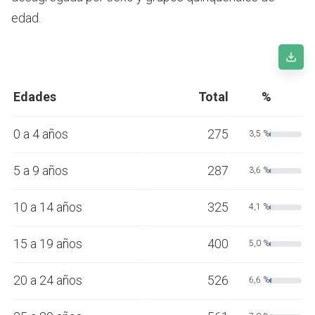
edad.
Edades
Total
%
0 a 4 años
275
3,5 %
5 a 9 años
287
3,6 %
10 a 14 años
325
4,1 %
15 a 19 años
400
5,0 %
20 a 24 años
526
6,6 %