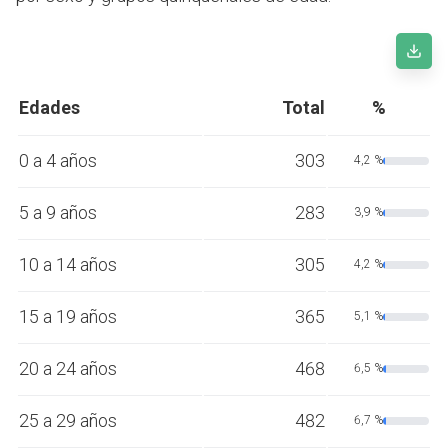
Edades
Total
%
0 a 4 años
303
4,2 %
5 a 9 años
283
3,9 %
10 a 14 años
305
4,2 %
15 a 19 años
365
5,1 %
20 a 24 años
468
6,5 %
25 a 29 años
482
6,7 %