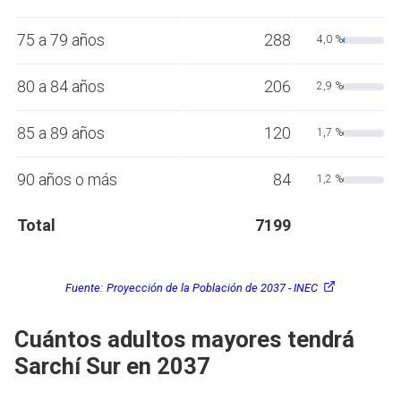
75 a 79 años
288
4,0 %
80 a 84 años
206
2,9 %
85 a 89 años
120
1,7 %
90 años o más
84
1,2 %
Total
7199
Fuente:
Proyección de la Población de 2037 - INEC
Cuántos adultos mayores tendrá
Sarchí Sur en 2037