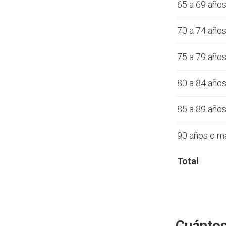
65 a 69 año
70 a 74 año
75 a 79 año
80 a 84 año
85 a 89 año
90 años o m
Total
Cuántos