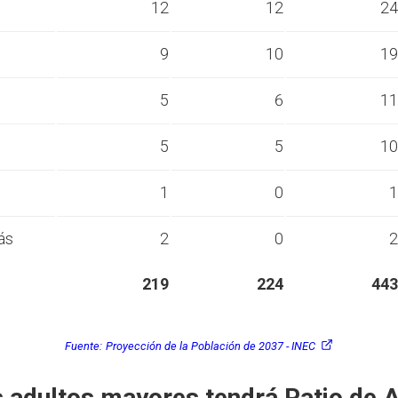
s
12
12
24
s
9
10
19
s
5
6
11
s
5
5
10
s
1
0
1
ás
2
0
2
219
224
443
Fuente:
Proyección de la Población de 2037 - INEC
 adultos mayores tendrá Patio de 