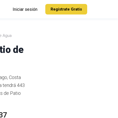
Iniciar sesión
Regístrate Gratis
de Agua
tio de
tago, Costa
a tendrá 443
s de Patio
037