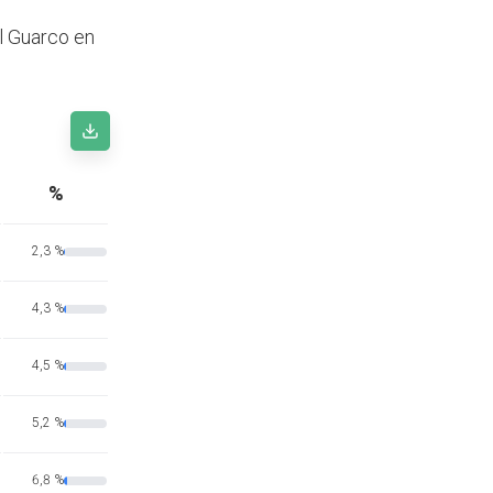
l Guarco en
%
2,3 %
4,3 %
4,5 %
5,2 %
6,8 %