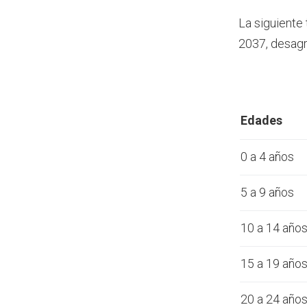
La siguiente
2037, desagr
Edades
0 a 4 años
5 a 9 años
10 a 14 año
15 a 19 año
20 a 24 año