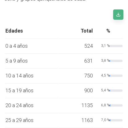
Edades
Total
%
0 a 4 años
524
3,1 %
5 a 9 años
631
3,8 %
10 a 14 años
750
4,5 %
15 a 19 años
900
5,4 %
20 a 24 años
1135
6,8 %
25 a 29 años
1163
7,0 %