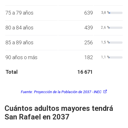
75 a 79 años
639
3,8 %
80 a 84 años
439
2,6 %
85 a 89 años
256
1,5 %
90 años o más
182
1,1 %
Total
16 671
Fuente:
Proyección de la Población de 2037 - INEC
Cuántos adultos mayores tendrá
San Rafael en 2037