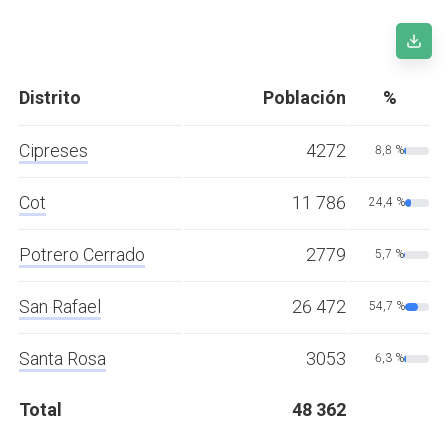
Distrito
Población
%
Cipreses
4272
8,8 %
Cot
11 786
24,4 %
Potrero Cerrado
2779
5,7 %
San Rafael
26 472
54,7 %
Santa Rosa
3053
6,3 %
Total
48 362