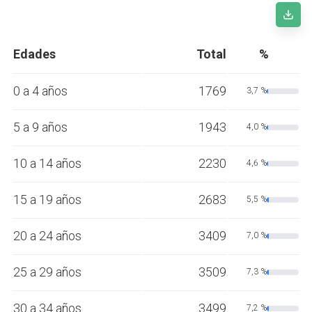
Edades
Total
%
0 a 4 años
1769
3,7 %
5 a 9 años
1943
4,0 %
10 a 14 años
2230
4,6 %
15 a 19 años
2683
5,5 %
20 a 24 años
3409
7,0 %
25 a 29 años
3509
7,3 %
30 a 34 años
3499
7,2 %