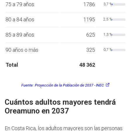
75 a 79 años
1786
3,7 %
80 a 84 años
1195
2,5 %
85 a 89 años
625
1,3 %
90 años o más
325
0,7 %
Total
48 362
Fuente:
Proyección de la Población de 2037 - INEC
Cuántos adultos mayores tendrá
Oreamuno en 2037
En Costa Rica, los adultos mayores son las personas