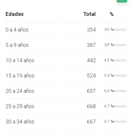
Edades
Total
%
0 a 4 años
354
3,6 %
5 a 9 años
387
3,9 %
10 a 14 años
442
4,5 %
15 a 19 años
524
5,3 %
20 a 24 años
657
6,6 %
25 a 29 años
668
6,7 %
30 a 34 años
667
6,7 %