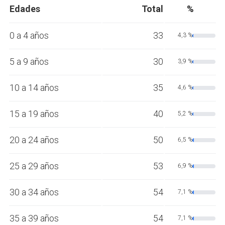
Edades
Total
%
0 a 4 años
33
4,3 %
5 a 9 años
30
3,9 %
10 a 14 años
35
4,6 %
15 a 19 años
40
5,2 %
20 a 24 años
50
6,5 %
25 a 29 años
53
6,9 %
30 a 34 años
54
7,1 %
35 a 39 años
54
7,1 %