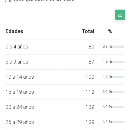
Edades
Total
%
0 a 4 años
80
3,9 %
5 a 9 años
87
4,3 %
10 a 14 años
100
4,9 %
15 a 19 años
112
5,5 %
20 a 24 años
139
6,9 %
25 a 29 años
139
6,9 %