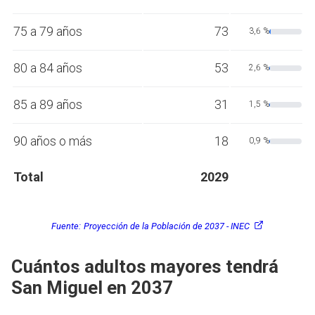
75 a 79 años
73
3,6 %
80 a 84 años
53
2,6 %
85 a 89 años
31
1,5 %
90 años o más
18
0,9 %
Total
2029
Fuente:
Proyección de la Población de 2037 - INEC
Cuántos adultos mayores tendrá
San Miguel en 2037