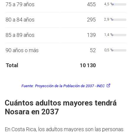
75 a 79 años
455
4,5 %
80 a 84 años
295
2,9 %
85 a 89 años
139
1,4 %
90 años o más
52
0,5 %
Total
10 130
Fuente:
Proyección de la Población de 2037 - INEC
Cuántos adultos mayores tendrá
Nosara en 2037
En Costa Rica, los adultos mayores son las personas