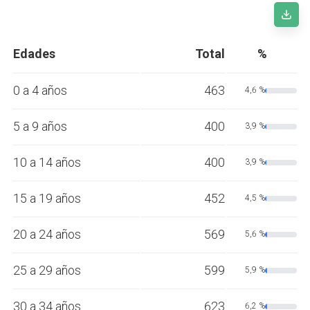
Edades
Total
%
0 a 4 años
463
4,6 %
5 a 9 años
400
3,9 %
10 a 14 años
400
3,9 %
15 a 19 años
452
4,5 %
20 a 24 años
569
5,6 %
25 a 29 años
599
5,9 %
30 a 34 años
623
6,2 %