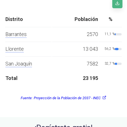
Distrito
Población
%
Barrantes
2570
11,1 %
Llorente
13 043
56,2 %
San Joaquín
7582
32,7 %
Total
23 195
Fuente:
Proyección de la Población de 2037 - INEC