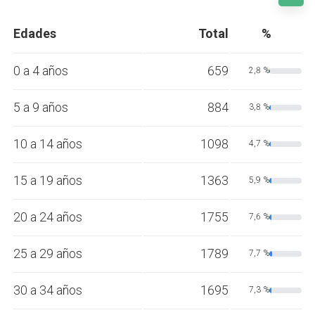
Edades
Total
%
0 a 4 años
659
2,8 %
5 a 9 años
884
3,8 %
10 a 14 años
1098
4,7 %
15 a 19 años
1363
5,9 %
20 a 24 años
1755
7,6 %
25 a 29 años
1789
7,7 %
30 a 34 años
1695
7,3 %