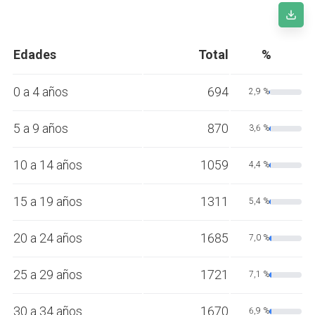
Edades
Total
%
0 a 4 años
694
2,9 %
5 a 9 años
870
3,6 %
10 a 14 años
1059
4,4 %
15 a 19 años
1311
5,4 %
20 a 24 años
1685
7,0 %
25 a 29 años
1721
7,1 %
30 a 34 años
1670
6,9 %