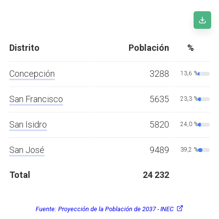
Distrito
Población
%
Concepción
3288
13,6 %
San Francisco
5635
23,3 %
San Isidro
5820
24,0 %
San José
9489
39,2 %
Total
24 232
Fuente:
Proyección de la Población de 2037 - INEC