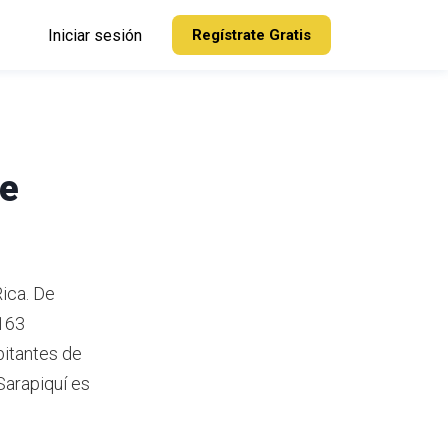
Iniciar sesión
Regístrate Gratis
de
Rica.
De
 163
itantes de
arapiquí es