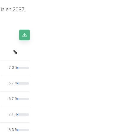
ia en 2037,
%
7,0 %
6,7 %
6,7 %
7,1 %
8,3 %