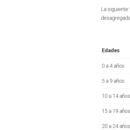
La siguiente
desagregada 
Edades
0 a 4 años
5 a 9 años
10 a 14 año
15 a 19 año
20 a 24 año