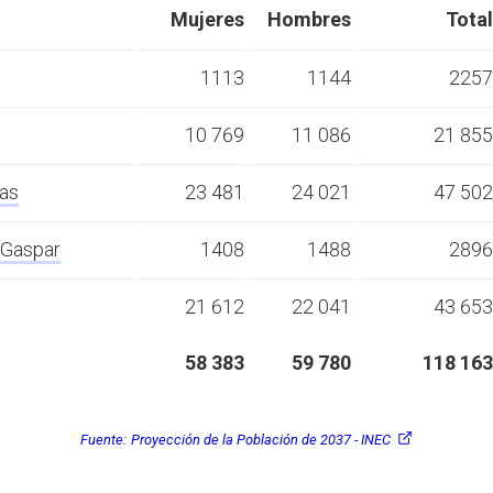
Mujeres
Hombres
Total
1113
1144
2257
10 769
11 086
21 855
as
23 481
24 021
47 502
 Gaspar
1408
1488
2896
21 612
22 041
43 653
58 383
59 780
118 163
Fuente:
Proyección de la Población de 2037 - INEC