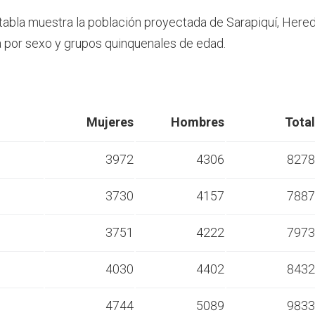
 tabla muestra la población proyectada de Sarapiquí, Hered
por sexo y grupos quinquenales de edad.
Mujeres
Hombres
Total
3972
4306
8278
3730
4157
7887
s
3751
4222
7973
s
4030
4402
8432
s
4744
5089
9833