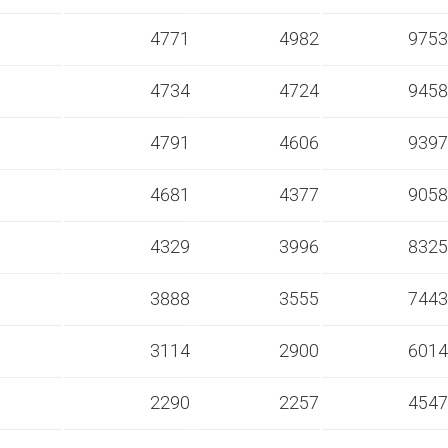
s
4771
4982
9753
s
4734
4724
9458
s
4791
4606
9397
s
4681
4377
9058
s
4329
3996
8325
s
3888
3555
7443
s
3114
2900
6014
s
2290
2257
4547