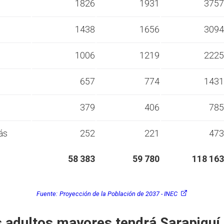
s
1826
1931
3757
s
1438
1656
3094
s
1006
1219
2225
s
657
774
1431
s
379
406
785
ás
252
221
473
58 383
59 780
118 163
Fuente:
Proyección de la Población de 2037 - INEC
 adultos mayores tendrá Sarapiquí