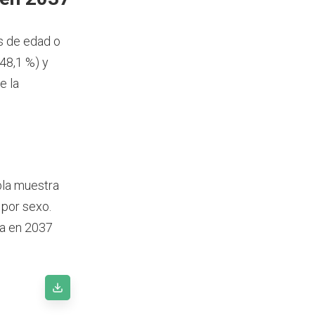
s de edad o
48,1 %) y
e la
bla muestra
 por sexo.
da en 2037