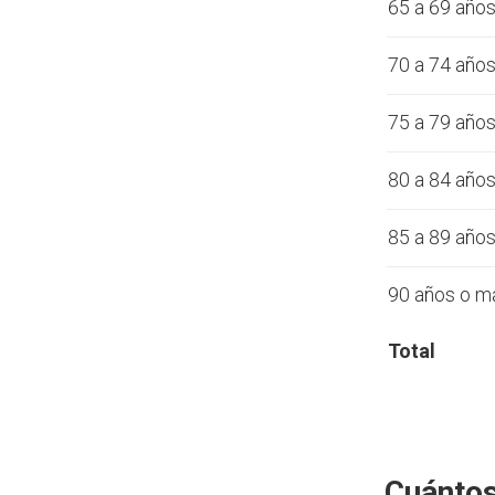
65 a 69 año
70 a 74 año
75 a 79 año
80 a 84 año
85 a 89 año
90 años o m
Total
Cuántos