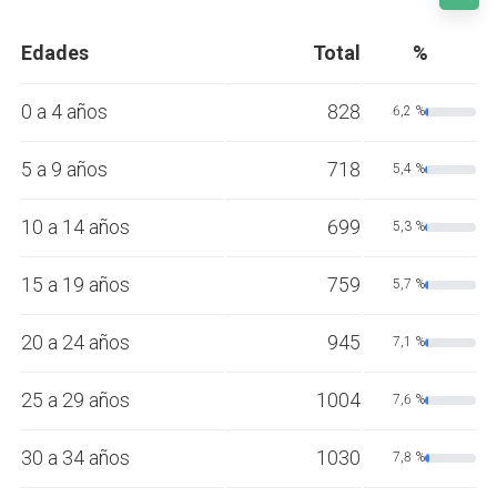
Edades
Total
%
0 a 4 años
828
6,2 %
5 a 9 años
718
5,4 %
10 a 14 años
699
5,3 %
15 a 19 años
759
5,7 %
20 a 24 años
945
7,1 %
25 a 29 años
1004
7,6 %
30 a 34 años
1030
7,8 %