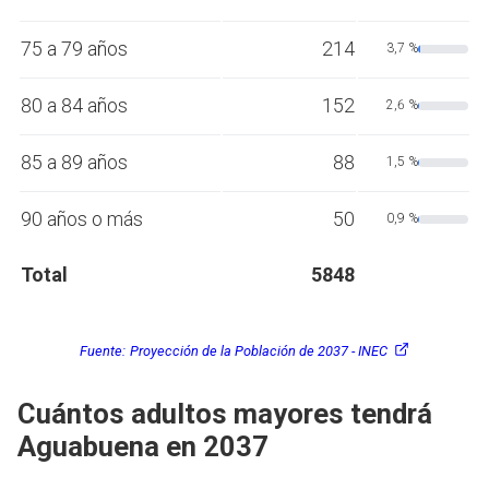
75 a 79 años
214
3,7 %
80 a 84 años
152
2,6 %
85 a 89 años
88
1,5 %
90 años o más
50
0,9 %
Total
5848
Fuente:
Proyección de la Población de 2037 - INEC
Cuántos adultos mayores tendrá
Aguabuena en 2037