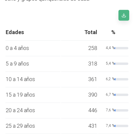
Edades
Total
%
0 a 4 años
258
4,4 %
5 a 9 años
318
5,4 %
10 a 14 años
361
6,2 %
15 a 19 años
390
6,7 %
20 a 24 años
446
7,6 %
25 a 29 años
431
7,4 %