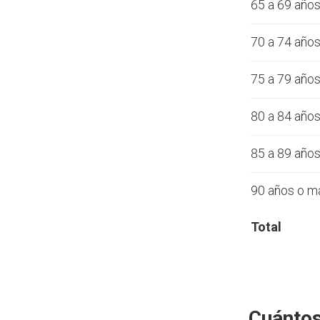
65 a 69 año
70 a 74 año
75 a 79 año
80 a 84 año
85 a 89 año
90 años o m
Total
Cuántos