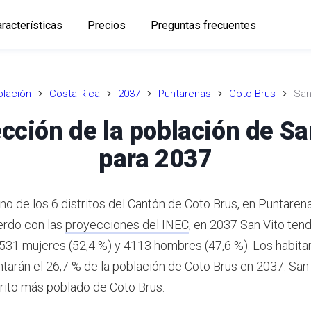
racterísticas
Precios
Preguntas frecuentes
lación
Costa Rica
2037
Puntarenas
Coto Brus
San
cción de la población de Sa
para 2037
no de los 6 distritos del Cantón de Coto Brus, en Puntaren
rdo con las
proyecciones del INEC
,
en 2037 San Vito ten
4531 mujeres (52,4 %) y 4113 hombres (47,6 %).
Los habita
ntarán el 26,7 % de la población de Coto Brus en 2037.
San 
rito más poblado de Coto Brus.