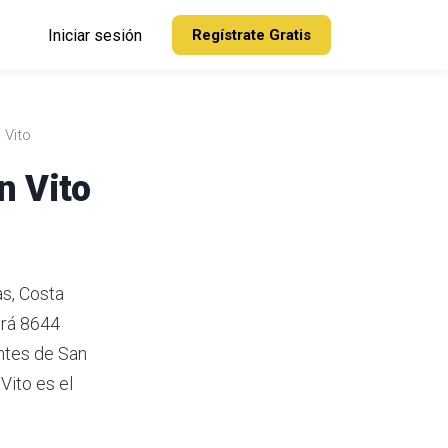
Iniciar sesión
Regístrate Gratis
 Vito
n Vito
as, Costa
drá 8644
ntes de San
Vito es el