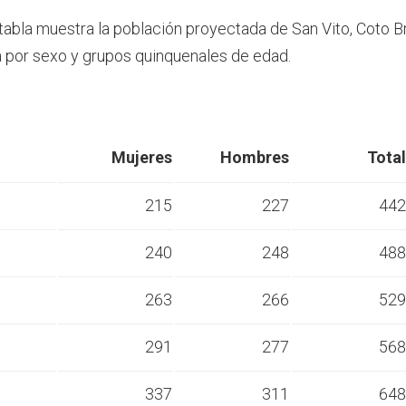
 tabla muestra la población proyectada de San Vito, Coto B
por sexo y grupos quinquenales de edad.
Mujeres
Hombres
Total
215
227
442
240
248
488
s
263
266
529
s
291
277
568
s
337
311
648