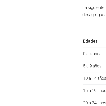
La siguiente
desagregada 
Edades
0 a 4 años
5 a 9 años
10 a 14 año
15 a 19 año
20 a 24 año