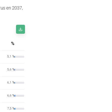
rus en 2037,
%
5,1 %
5,6 %
6,1 %
6,6 %
7,5 %