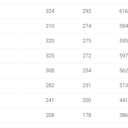
s
324
292
616
s
310
274
584
s
320
275
595
s
325
272
597
s
308
254
562
s
282
231
513
s
241
200
441
s
208
178
386