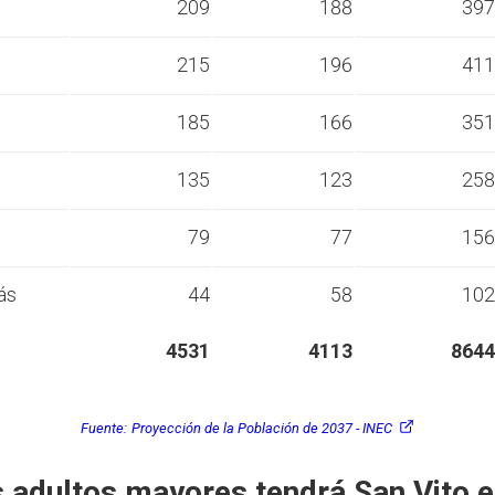
s
209
188
397
s
215
196
411
s
185
166
351
s
135
123
258
s
79
77
156
ás
44
58
102
4531
4113
8644
Fuente:
Proyección de la Población de 2037 - INEC
 adultos mayores tendrá San Vito 