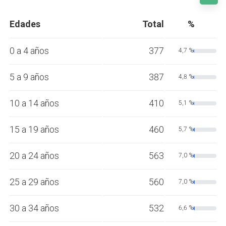
Edades
Total
%
0 a 4 años
377
4,7 %
5 a 9 años
387
4,8 %
10 a 14 años
410
5,1 %
15 a 19 años
460
5,7 %
20 a 24 años
563
7,0 %
25 a 29 años
560
7,0 %
30 a 34 años
532
6,6 %