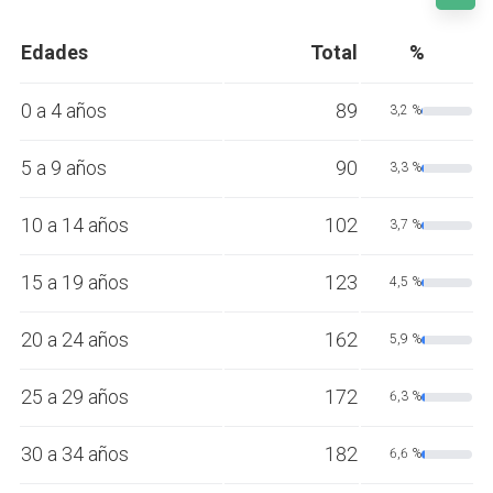
Edades
Total
%
0 a 4 años
89
3,2 %
5 a 9 años
90
3,3 %
10 a 14 años
102
3,7 %
15 a 19 años
123
4,5 %
20 a 24 años
162
5,9 %
25 a 29 años
172
6,3 %
30 a 34 años
182
6,6 %