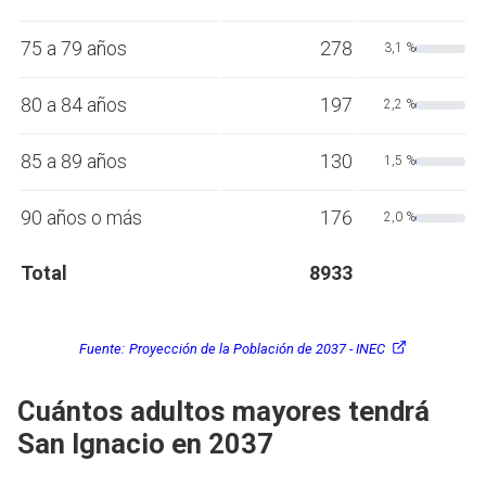
75 a 79 años
278
3,1 %
80 a 84 años
197
2,2 %
85 a 89 años
130
1,5 %
90 años o más
176
2,0 %
Total
8933
Fuente:
Proyección de la Población de 2037 - INEC
Cuántos adultos mayores tendrá
San Ignacio en 2037