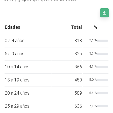
Edades
Total
%
0 a 4 años
318
3,6 %
5 a 9 años
325
3,6 %
10 a 14 años
366
4,1 %
15 a 19 años
450
5,0 %
20 a 24 años
589
6,6 %
25 a 29 años
636
7,1 %