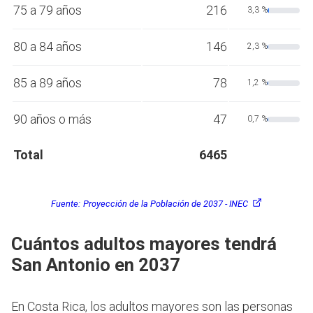
75 a 79 años
216
3,3 %
80 a 84 años
146
2,3 %
85 a 89 años
78
1,2 %
90 años o más
47
0,7 %
Total
6465
Fuente:
Proyección de la Población de 2037 - INEC
Cuántos adultos mayores tendrá
San Antonio en 2037
En Costa Rica, los adultos mayores son las personas