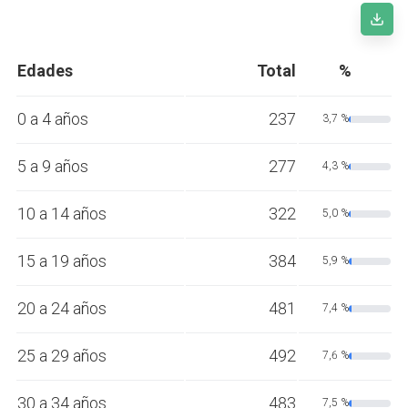
Edades
Total
%
0 a 4 años
237
3,7 %
5 a 9 años
277
4,3 %
10 a 14 años
322
5,0 %
15 a 19 años
384
5,9 %
20 a 24 años
481
7,4 %
25 a 29 años
492
7,6 %
30 a 34 años
483
7,5 %