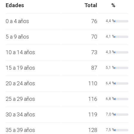
Edades
Total
%
0 a 4 años
76
4,4 %
5 a 9 años
70
4,1 %
10 a 14 años
73
4,3 %
15 a 19 años
87
5,1 %
20 a 24 años
110
6,4 %
25 a 29 años
116
6,8 %
30 a 34 años
119
7,0 %
35 a 39 años
128
7,5 %