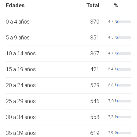
Edades
Total
%
0 a 4 años
370
4,7 %
5 a 9 años
351
4,5 %
10 a 14 años
367
4,7 %
15 a 19 años
421
5,4 %
20 a 24 años
529
6,8 %
25 a 29 años
546
7,0 %
30 a 34 años
558
7,2 %
35 a 39 años
619
7,9 %