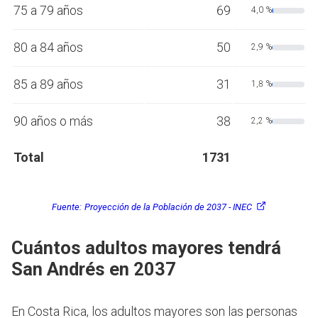
75 a 79 años
69
4,0 %
80 a 84 años
50
2,9 %
85 a 89 años
31
1,8 %
90 años o más
38
2,2 %
Total
1731
Fuente:
Proyección de la Población de 2037 - INEC
Cuántos adultos mayores tendrá
San Andrés en 2037
En Costa Rica, los adultos mayores son las personas