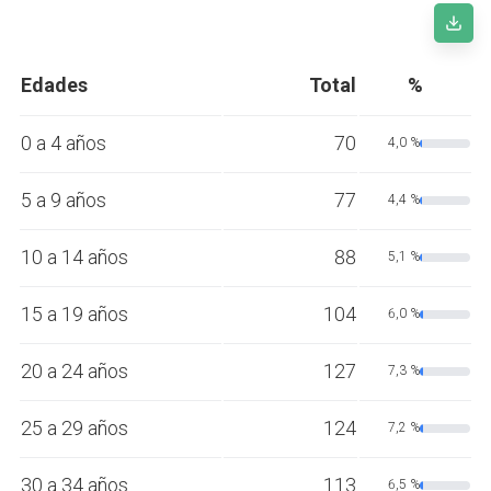
Edades
Total
%
0 a 4 años
70
4,0 %
5 a 9 años
77
4,4 %
10 a 14 años
88
5,1 %
15 a 19 años
104
6,0 %
20 a 24 años
127
7,3 %
25 a 29 años
124
7,2 %
30 a 34 años
113
6,5 %