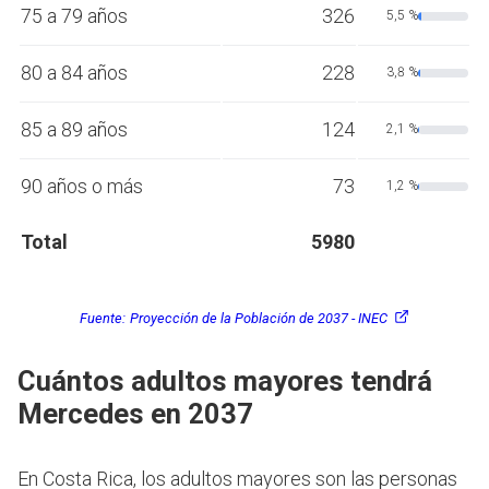
75 a 79 años
326
5,5 %
80 a 84 años
228
3,8 %
85 a 89 años
124
2,1 %
90 años o más
73
1,2 %
Total
5980
Fuente:
Proyección de la Población de 2037 - INEC
Cuántos adultos mayores tendrá
Mercedes en 2037
En Costa Rica, los adultos mayores son las personas