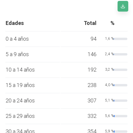
Edades
Total
%
0 a 4 años
94
1,6 %
5 a 9 años
146
2,4 %
10 a 14 años
192
3,2 %
15 a 19 años
238
4,0 %
20 a 24 años
307
5,1 %
25 a 29 años
332
5,6 %
30 a 34 años
354
5,9 %