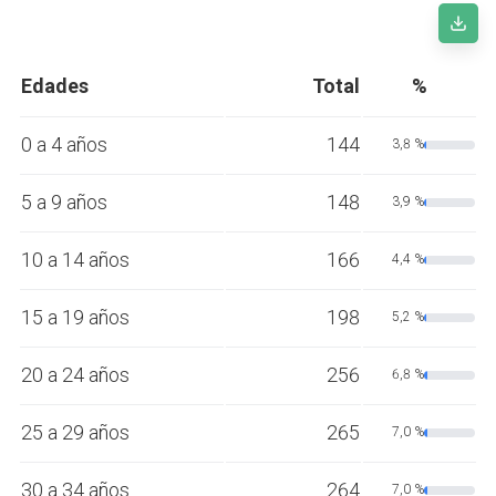
Edades
Total
%
0 a 4 años
144
3,8 %
5 a 9 años
148
3,9 %
10 a 14 años
166
4,4 %
15 a 19 años
198
5,2 %
20 a 24 años
256
6,8 %
25 a 29 años
265
7,0 %
30 a 34 años
264
7,0 %