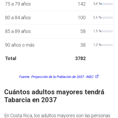
75 a 79 años
142
3,8 %
80 a 84 años
100
2,6 %
85 a 89 años
58
1,5 %
90 años o más
38
1,0 %
Total
3782
Fuente:
Proyección de la Población de 2037 - INEC
Cuántos adultos mayores tendrá
Tabarcia en 2037
En Costa Rica, los adultos mayores son las personas