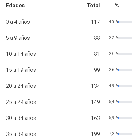
Edades
Total
%
0 a 4 años
117
4,3 %
5 a 9 años
88
3,2 %
10 a 14 años
81
3,0 %
15 a 19 años
99
3,6 %
20 a 24 años
134
4,9 %
25 a 29 años
149
5,4 %
30 a 34 años
163
5,9 %
35 a 39 años
199
7,3 %