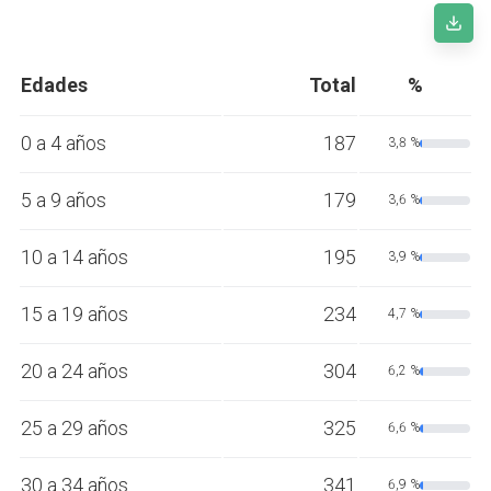
Edades
Total
%
0 a 4 años
187
3,8 %
5 a 9 años
179
3,6 %
10 a 14 años
195
3,9 %
15 a 19 años
234
4,7 %
20 a 24 años
304
6,2 %
25 a 29 años
325
6,6 %
30 a 34 años
341
6,9 %