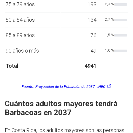
75 a 79 años
193
3,9 %
80 a 84 años
134
2,7 %
85 a 89 años
76
1,5 %
90 años o más
49
1,0 %
Total
4941
Fuente:
Proyección de la Población de 2037 - INEC
Cuántos adultos mayores tendrá
Barbacoas en 2037
En Costa Rica, los adultos mayores son las personas