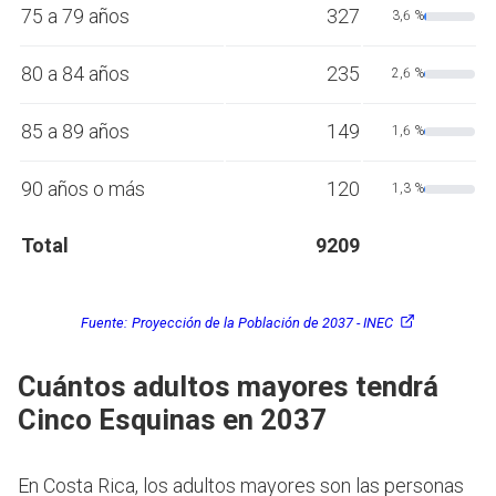
75 a 79 años
327
3,6 %
80 a 84 años
235
2,6 %
85 a 89 años
149
1,6 %
90 años o más
120
1,3 %
Total
9209
Fuente:
Proyección de la Población de 2037 - INEC
Cuántos adultos mayores tendrá
Cinco Esquinas en 2037
En Costa Rica, los adultos mayores son las personas