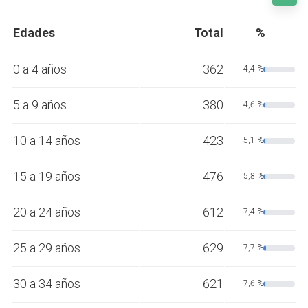
Edades
Total
%
0 a 4 años
362
4,4 %
5 a 9 años
380
4,6 %
10 a 14 años
423
5,1 %
15 a 19 años
476
5,8 %
20 a 24 años
612
7,4 %
25 a 29 años
629
7,7 %
30 a 34 años
621
7,6 %