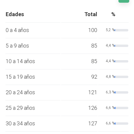
Edades
Total
%
0 a 4 años
100
5,2 %
5 a 9 años
85
4,4 %
10 a 14 años
85
4,4 %
15 a 19 años
92
4,8 %
20 a 24 años
121
6,3 %
25 a 29 años
126
6,6 %
30 a 34 años
127
6,6 %