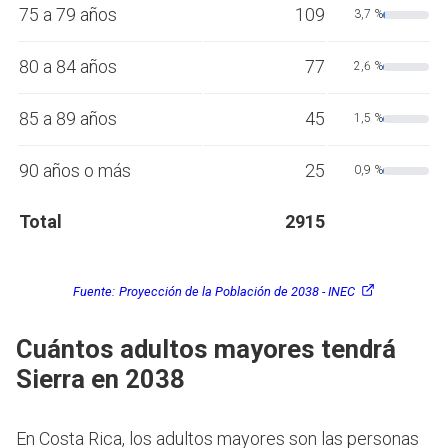
75 a 79 años
109
3,7 %
80 a 84 años
77
2,6 %
85 a 89 años
45
1,5 %
90 años o más
25
0,9 %
Total
2915
Fuente:
Proyección de la Población de 2038 - INEC
Cuántos adultos mayores tendrá
Sierra en 2038
En Costa Rica, los adultos mayores son las personas