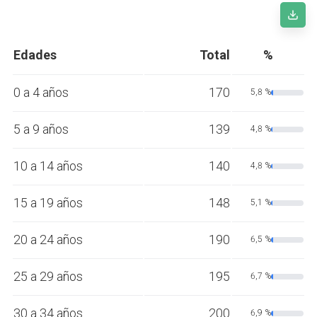
Edades
Total
%
0 a 4 años
170
5,8 %
5 a 9 años
139
4,8 %
10 a 14 años
140
4,8 %
15 a 19 años
148
5,1 %
20 a 24 años
190
6,5 %
25 a 29 años
195
6,7 %
30 a 34 años
200
6,9 %