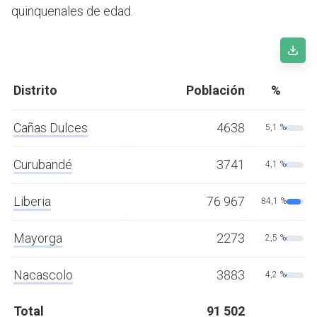
quinquenales de edad.
Distrito
Población
%
Cañas Dulces
4638
5,1 %
Curubandé
3741
4,1 %
Liberia
76 967
84,1 %
Mayorga
2273
2,5 %
Nacascolo
3883
4,2 %
Total
91 502