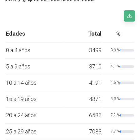
Edades
Total
%
0 a 4 años
3499
3,8 %
5 a 9 años
3710
4,1 %
10 a 14 años
4191
4,6 %
15 a 19 años
4871
5,3 %
20 a 24 años
6586
7,2 %
25 a 29 años
7083
7,7 %