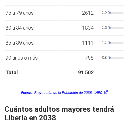
75 a 79 años
2612
2,9 %
80 a 84 años
1834
2,0 %
85 a 89 años
1111
1,2 %
90 años o más
758
0,8 %
Total
91 502
Fuente:
Proyección de la Población de 2038 - INEC
Cuántos adultos mayores tendrá
Liberia en 2038