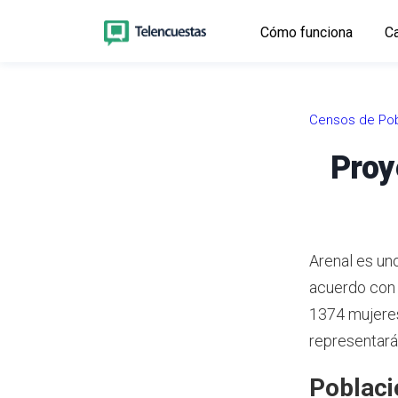
Cómo funciona
Ca
Censos de Pob
Proy
Arenal es uno
acuerdo con
1374 mujeres
representarán
Poblaci