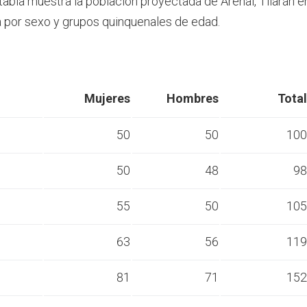
tabla muestra la población proyectada de Arenal, Tilarán e
por sexo y grupos quinquenales de edad.
Mujeres
Hombres
Total
50
50
100
50
48
98
s
55
50
105
s
63
56
119
s
81
71
152