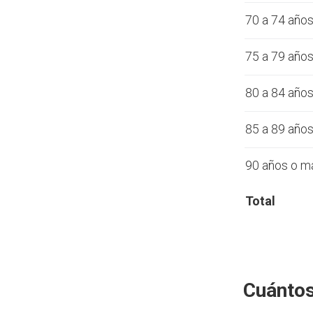
70 a 74 año
75 a 79 año
80 a 84 año
85 a 89 año
90 años o m
Total
Cuántos