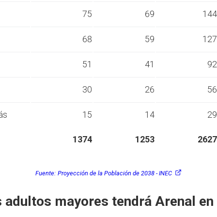
s
75
69
144
s
68
59
127
s
51
41
92
s
30
26
56
ás
15
14
29
1374
1253
2627
Fuente:
Proyección de la Población de 2038 - INEC
 adultos mayores tendrá Arenal en