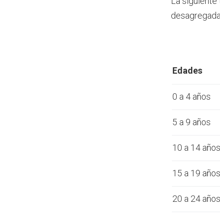
La siguiente 
desagregada 
Edades
0 a 4 años
5 a 9 años
10 a 14 año
15 a 19 año
20 a 24 año