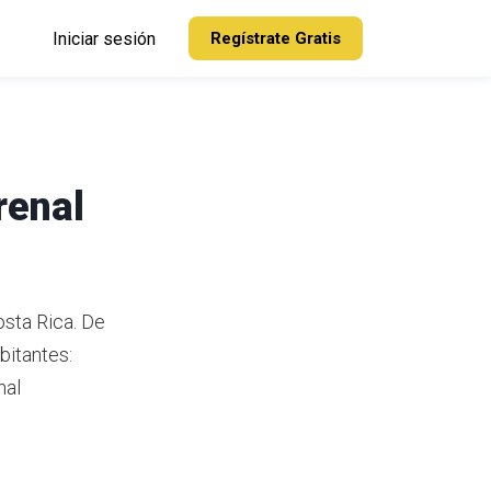
Iniciar sesión
Regístrate Gratis
renal
osta Rica.
De
bitantes:
nal