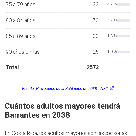
75 a 79 años
122
4,7 %
80 a 84 años
70
2,7 %
85 a 89 años
33
1,3 %
90 años o más
25
1,0 %
Total
2573
Fuente:
Proyección de la Población de 2038 - INEC
Cuántos adultos mayores tendrá
Barrantes en 2038
En Costa Rica, los adultos mayores son las personas