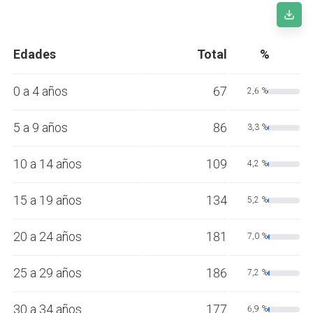
Edades
Total
%
0 a 4 años
67
2,6 %
5 a 9 años
86
3,3 %
10 a 14 años
109
4,2 %
15 a 19 años
134
5,2 %
20 a 24 años
181
7,0 %
25 a 29 años
186
7,2 %
30 a 34 años
177
6,9 %