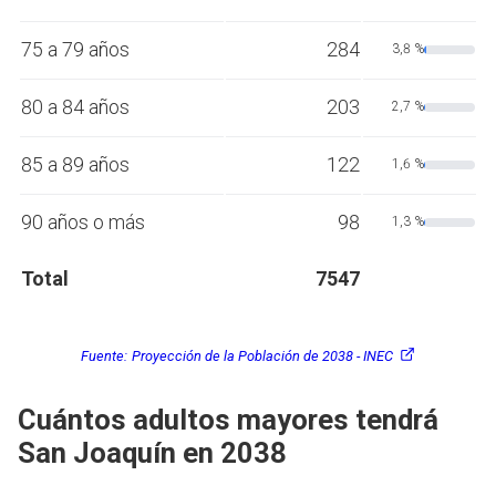
75 a 79 años
284
3,8 %
80 a 84 años
203
2,7 %
85 a 89 años
122
1,6 %
90 años o más
98
1,3 %
Total
7547
Fuente:
Proyección de la Población de 2038 - INEC
Cuántos adultos mayores tendrá
San Joaquín en 2038