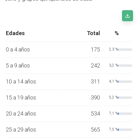
Edades
Total
%
0 a 4 años
175
2,3 %
5 a 9 años
242
3,2 %
10 a 14 años
311
4,1 %
15 a 19 años
390
5,2 %
20 a 24 años
534
7,1 %
25 a 29 años
565
7,5 %