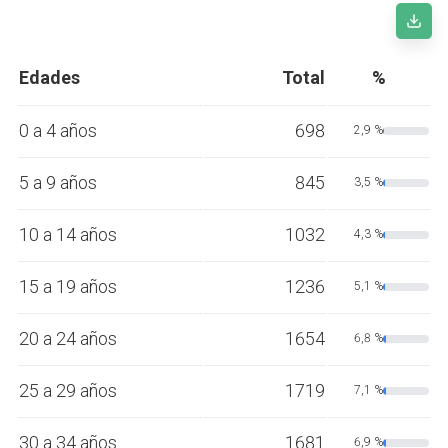
Edades
Total
%
0 a 4 años
698
2,9 %
5 a 9 años
845
3,5 %
10 a 14 años
1032
4,3 %
15 a 19 años
1236
5,1 %
20 a 24 años
1654
6,8 %
25 a 29 años
1719
7,1 %
30 a 34 años
1681
6,9 %