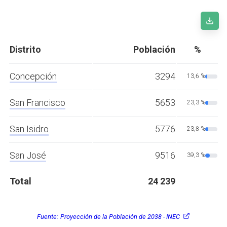
Distrito
Población
%
Concepción
3294
13,6 %
San Francisco
5653
23,3 %
San Isidro
5776
23,8 %
San José
9516
39,3 %
Total
24 239
Fuente:
Proyección de la Población de 2038 - INEC