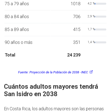
75 a 79 años
1018
4,2 %
80 a 84 años
706
2,9 %
85 a 89 años
415
1,7 %
90 años o más
351
1,4 %
Total
24 239
Fuente:
Proyección de la Población de 2038 - INEC
Cuántos adultos mayores tendrá
San Isidro en 2038
En Costa Rica, los adultos mayores son las personas