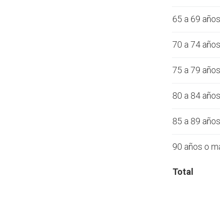
65 a 69 año
70 a 74 año
75 a 79 año
80 a 84 año
85 a 89 año
90 años o m
Total