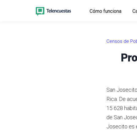
Cómo funciona
Ca
Censos de Pob
Pro
San Josecito 
Rica.
De acue
15 628 habit
de San Josec
Josecito es 