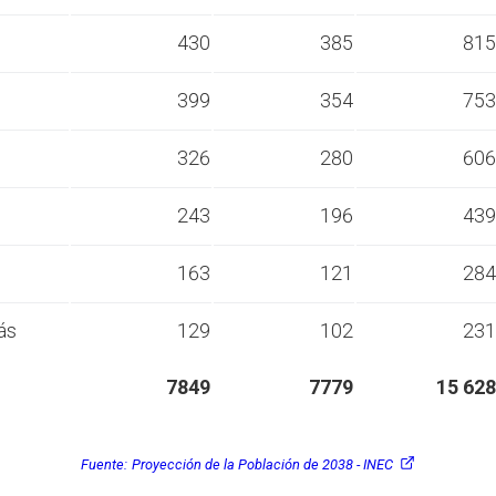
s
430
385
815
s
399
354
753
s
326
280
606
s
243
196
439
s
163
121
284
ás
129
102
231
7849
7779
15 628
Fuente:
Proyección de la Población de 2038 - INEC