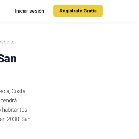
Iniciar sesión
Regístrate Gratis
osecito
 San
edia, Costa
 tendrá
 habitantes
 en 2038.
San