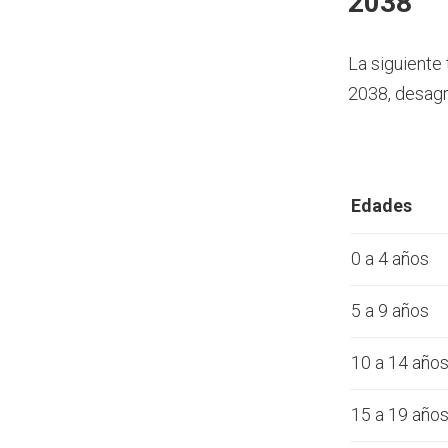
2038
La siguiente
2038, desagr
Edades
0 a 4 años
5 a 9 años
10 a 14 año
15 a 19 año