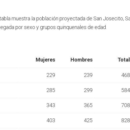
 tabla muestra la población proyectada de San Josecito, S
egada por sexo y grupos quinquenales de edad.
Mujeres
Hombres
Total
229
239
468
285
299
584
s
343
365
708
s
403
425
828