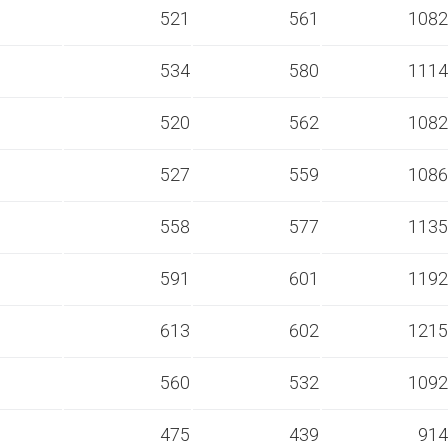
s
521
561
1082
s
534
580
1114
s
520
562
1082
s
527
559
1086
s
558
577
1135
s
591
601
1192
s
613
602
1215
s
560
532
1092
s
475
439
914