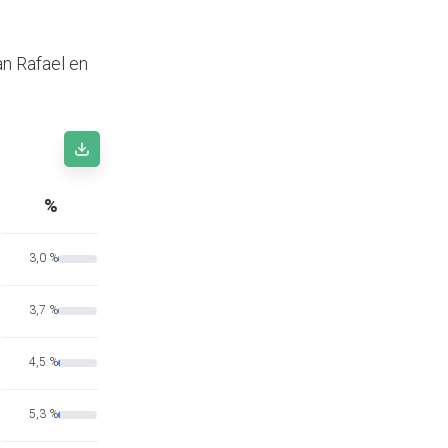
an Rafael en
%
3,0 %
3,7 %
4,5 %
5,3 %