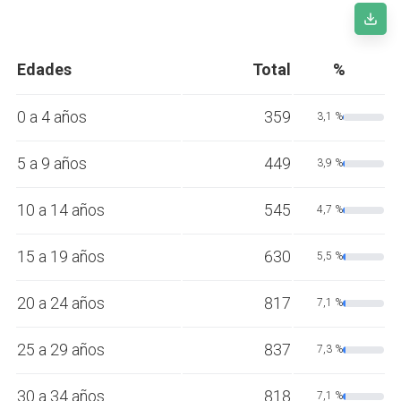
Edades
Total
%
0 a 4 años
359
3,1 %
5 a 9 años
449
3,9 %
10 a 14 años
545
4,7 %
15 a 19 años
630
5,5 %
20 a 24 años
817
7,1 %
25 a 29 años
837
7,3 %
30 a 34 años
818
7,1 %