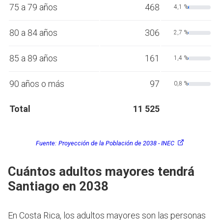
75 a 79 años
468
4,1 %
80 a 84 años
306
2,7 %
85 a 89 años
161
1,4 %
90 años o más
97
0,8 %
Total
11 525
Fuente:
Proyección de la Población de 2038 - INEC
Cuántos adultos mayores tendrá
Santiago en 2038
En Costa Rica, los adultos mayores son las personas